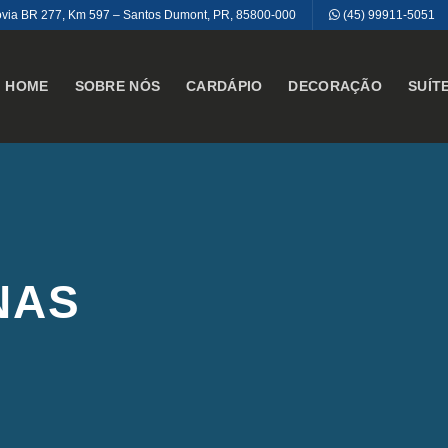
via BR 277, Km 597 – Santos Dumont, PR, 85800-000
(45) 99911-5051
HOME
SOBRE NÓS
CARDÁPIO
DECORAÇÃO
SUÍT
NAS