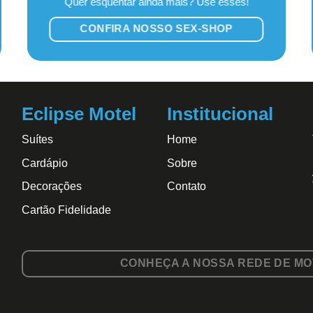
Quer esquentar ainda mais? Use esses!
CONFIRA NOSSO SEX-SHOP
Eclipse Motel
Institucional
Suítes
Home
Cardápio
Sobre
Decorações
Contato
Cartão Fidelidade
CONHEÇA A NOSSA REDE DE MO