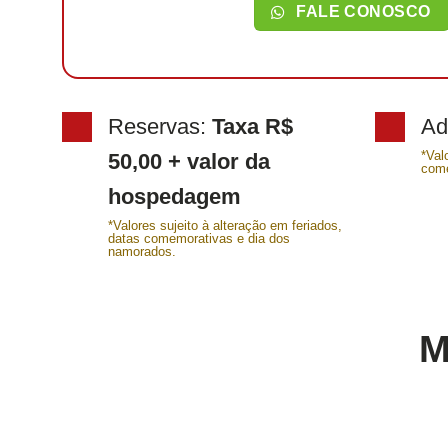
FALE CONOSCO
Reservas:
Taxa R$
Ad
*Val
50,00 + valor da
come
hospedagem
*Valores sujeito à alteração em feriados,
datas comemorativas e dia dos
namorados.
M