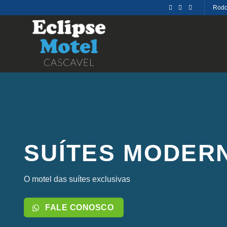
Pular
Rodo
para
o
conteúdo
SUÍTES MODER
O motel das suítes exclusivas
FALE CONOSCO