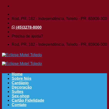
Pular
para
o
Rod. PR, 182 - Independência, Toledo - PR, 85906-300
conteúdo
(45)3278-8000
Precisa de ajuda?
Rod. PR, 182 - Independência, Toledo - PR, 85906-300
Home
Sobre Nós
Cardápio
Decoração
Suítes
Sex-shop
Cartão Fidelidade
Contato