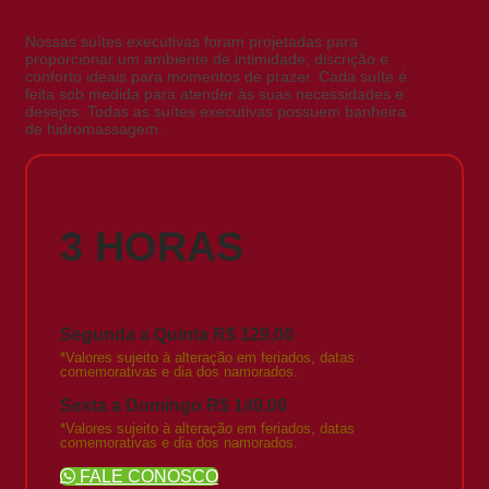
Nossas suítes executivas foram projetadas para
proporcionar um ambiente de intimidade, discrição e
conforto ideais para momentos de prazer. Cada suíte é
feita sob medida para atender às suas necessidades e
desejos. Todas as suítes executivas possuem banheira
de hidromassagem.
3 HORAS
Segunda a Quinta R$ 129,00
*Valores sujeito à alteração em feriados, datas
comemorativas e dia dos namorados.
Sexta a Domingo R$ 149,00
*Valores sujeito à alteração em feriados, datas
comemorativas e dia dos namorados.
FALE CONOSCO